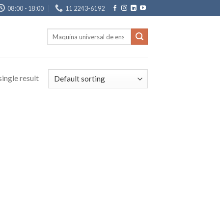
08:00 - 18:00
11 2243-6192
Search
for:
ingle result