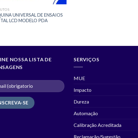
UTOS
UINA UNIVERSAL DE ENSAIOS
ITAL LCD MODELO PDA
INE NOSSA LISTA DE
SERVIÇOS
NSAGENS
MUE
Impacto
Dureza
Automação
Calibração Acreditada
Reclamação/Sugestão